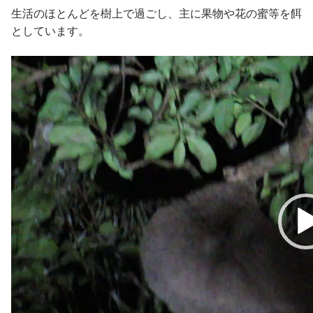
生活のほとんどを樹上で過ごし、主に果物や花の蜜等を餌
としています。
Reproductor
de
vídeo