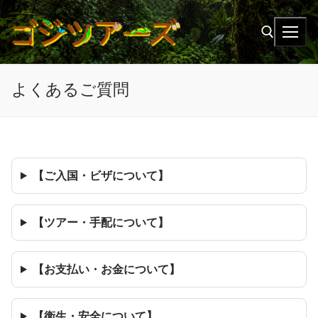
Ir
al
contenido
よくあるご質問
Buscar:
【ご入国・ビザについて】
【ツアー・手配について】
【お支払い・お金について】
【衛生・安全について】