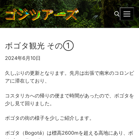
Ir
al
contenido
Buscar:
ボゴタ観光 その➀
2024
年
6
月
10
日
久しぶりの更新となります。先月は出張で南米のコロンビ
アに滞在しており、
コスタリカへの帰りの便まで時間があったので、ボゴタを
少し見て回りました。
ボゴタの街の様子を少しご紹介します。
ボゴタ（Bogotá）は標高2600mを超える高地にあり、ボ